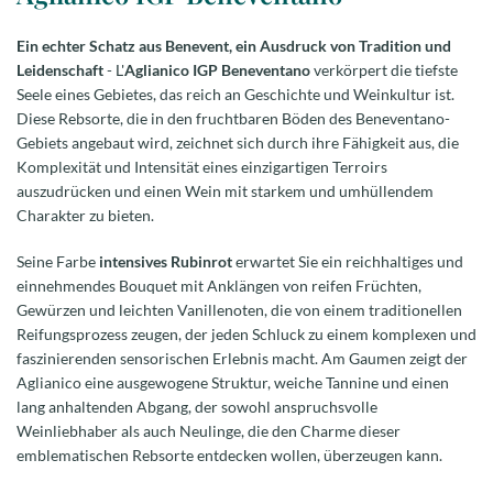
Ein echter Schatz aus Benevent, ein Ausdruck von Tradition und
Leidenschaft
- L'
Aglianico IGP Beneventano
verkörpert die tiefste
Seele eines Gebietes, das reich an Geschichte und Weinkultur ist.
Diese Rebsorte, die in den fruchtbaren Böden des Beneventano-
Gebiets angebaut wird, zeichnet sich durch ihre Fähigkeit aus, die
Komplexität und Intensität eines einzigartigen Terroirs
auszudrücken und einen Wein mit starkem und umhüllendem
Charakter zu bieten.
Seine Farbe
intensives Rubinrot
erwartet Sie ein reichhaltiges und
einnehmendes Bouquet mit Anklängen von reifen Früchten,
Gewürzen und leichten Vanillenoten, die von einem traditionellen
Reifungsprozess zeugen, der jeden Schluck zu einem komplexen und
faszinierenden sensorischen Erlebnis macht. Am Gaumen zeigt der
Aglianico eine ausgewogene Struktur, weiche Tannine und einen
lang anhaltenden Abgang, der sowohl anspruchsvolle
Weinliebhaber als auch Neulinge, die den Charme dieser
emblematischen Rebsorte entdecken wollen, überzeugen kann.