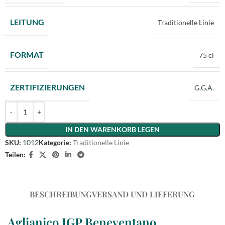
LEITUNG
Traditionelle Linie
FORMAT
75 cl
ZERTIFIZIERUNGEN
G.G.A.
Alternative:
IN DEN WARENKORB LEGEN
SKU:
1012
Kategorie:
Traditionelle Linie
Teilen:
BESCHREIBUNG
VERSAND UND LIEFERUNG
Aglianico IGP Beneventano