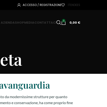
ACCESSO / REGISTRAZIONE
IT
EN
DE
ES
0
AZIENDA
SHOP
MEDIA
CONTATTACI
0,00
€
eta
'avanguardia
o da modernissime strutture per quanto
iamento e conservazione, ha come proprio fine