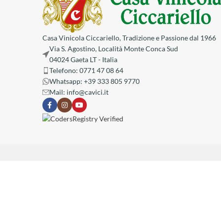
Casa Vinicola Ciccariello, Tradizione e Passione dal 1966
Via S. Agostino, Località Monte Conca Sud
04024 Gaeta LT - Italia
Telefono: 0771 47 08 64
Whatsapp: ‪+39 333 805 9770‬
Mail:
info@cavici.it