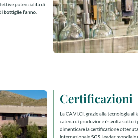
ffettive potenzialità di
i bottiglie l’anno
.
Certificazioni
La CA.VI.CI. grazie alla tecnologia all
catena di produzione è svolta sotto i p
dimenticare la certificazione ottenuta
internazionale
SGS
, leader mondiale n