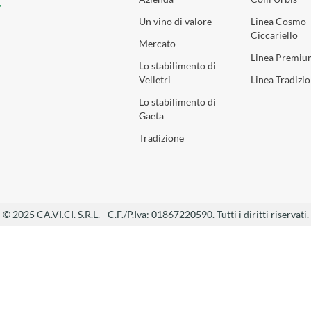
Un vino di valore
Linea Cosmo
Ciccariello
Mercato
Linea Premiu
Lo stabilimento di
Velletri
Linea Tradizio
Lo stabilimento di
Gaeta
Tradizione
© 2025 CA.VI.CI. S.R.L. - C.F./P.Iva: 01867220590. Tutti i diritti riservati.