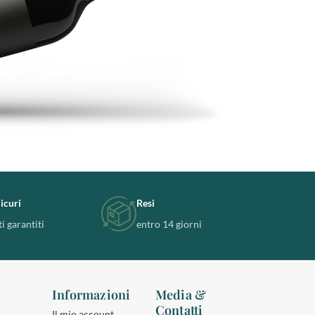
icuri
Resi
i garantiti
entro 14 giorni
Informazioni
Media &
Contatti
Il mio account