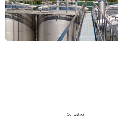
Hai un’idea?
Noi la imbottigliam
La tua etichetta, il nostro vino: inizia il tuo progetto o
Contattaci