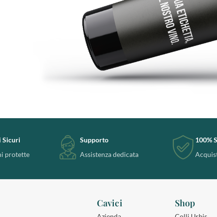
 Sicuri
Supporto
100% S
i protette
Assistenza dedicata
Acquist
Cavici
Shop
Azienda
Colli Urbis