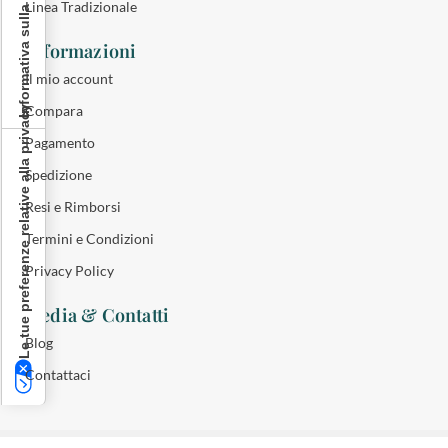
Informativa sulla raccolta
Linea Tradizionale
Informazioni
Il mio account
Compara
Le tue preferenze relative alla privacy
Pagamento
Spedizione
Resi e Rimborsi
Termini e Condizioni
Privacy Policy
Media & Contatti
Blog
Contattaci
© 2025 CA.VI.CI. S.R.L. - C.F./P.Iva: 01867220590. Tutti i diritti