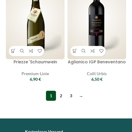
Priezze 'Schaumwein
Aglianico IGP Beneventano
Premium-Linie
Colli Urbis
6,90
€
6,50
€
1
2
3
→
Kostenloser Versand