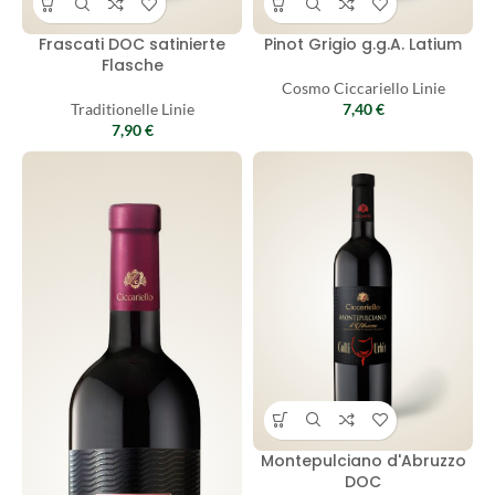
Frascati DOC satinierte
Pinot Grigio g.g.A. Latium
Flasche
Cosmo Ciccariello Linie
Traditionelle Linie
7,40
€
7,90
€
Montepulciano d'Abruzzo
DOC