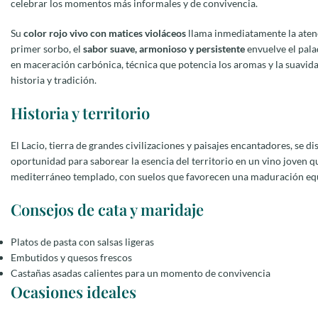
celebrar los momentos más informales y de convivencia.
Su
color rojo vivo con matices violáceos
llama inmediatamente la atenc
primer sorbo, el
sabor suave, armonioso y persistente
envuelve el pala
en maceración carbónica, técnica que potencia los aromas y la suavidad
historia y tradición.
Historia y territorio
El Lacio, tierra de grandes civilizaciones y paisajes encantadores, se d
oportunidad para saborear la esencia del territorio en un vino joven que
mediterráneo templado, con suelos que favorecen una maduración equil
Consejos de cata y maridaje
Platos de pasta con salsas ligeras
Embutidos y quesos frescos
Castañas asadas calientes para un momento de convivencia
Ocasiones ideales