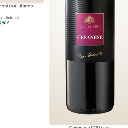
mani DOP Blanco
tradicional
4,90
€
Cesanese IGP Lazio