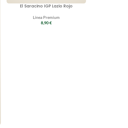
El Saracino IGP Lazio Rojo
Col
Línea Premium
8,90
€