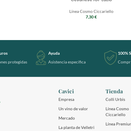
Línea Cosmo Ciccariello
7,30
€
uros
Ayuda
100% S
ones protegidas
Asistencia específica
Compra
Cavici
Tienda
Empresa
Colli Urbis
Un vino de valor
Línea Cosmo
Ciccariello
Mercado
Línea Premiu
La planta de Velletri