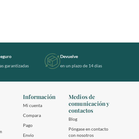
eguro
Devuelve
s garantizadas
en un plazo de 14 días
Información
Medios de
comunicación y
Mi cuenta
contactos
Compara
Blog
Pago
Póngase en contacto
m
Envío
con nosotros