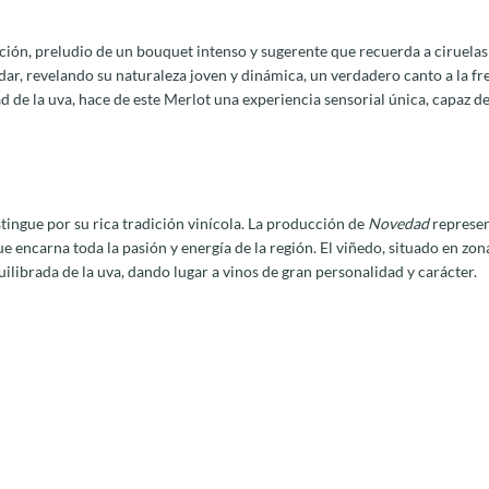
ión, preludio de un bouquet intenso y sugerente que recuerda a ciruelas
dar, revelando su naturaleza joven y dinámica, un verdadero canto a la f
 de la uva, hace de este Merlot una experiencia sensorial única, capaz de 
istingue por su rica tradición vinícola. La producción de
Novedad
represen
 encarna toda la pasión y energía de la región. El viñedo, situado en zona
ibrada de la uva, dando lugar a vinos de gran personalidad y carácter.